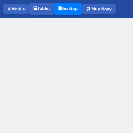
💻Tablet
🖥️Desktop
📱Mobile
🛒 Mua Ngay