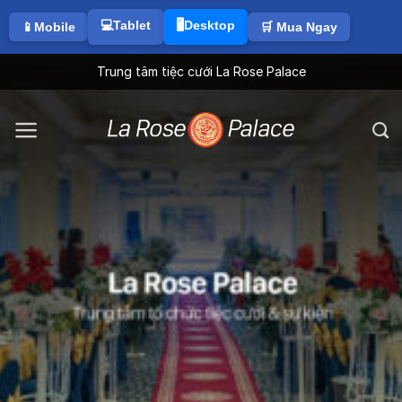
💻Tablet
🖥️Desktop
📱Mobile
🛒 Mua Ngay