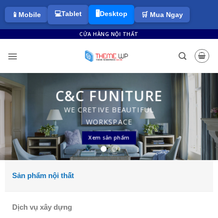
💻Tablet
🖥️Desktop
📱Mobile
🛒 Mua Ngay