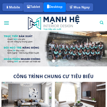
💻Tablet
🖥️Desktop
📱Mobile
🛒 Mua Ngay