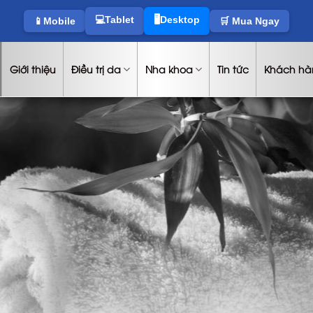
💻Tablet
🖥️Desktop
📱Mobile
🛒 Mua Ngay